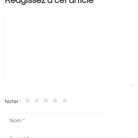
Réagissez à cet article
Commentaire
★
★
★
★
★
Noter :
Nom
E-