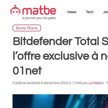
Aller
au
News
Tech
Jeu
contenu
Bons Plans
Bitdefender Total 
l’offre exclusive 
01net
Publié le
vendredi 6 décembre 2024 à 11h49
par
La Rédac
·
T