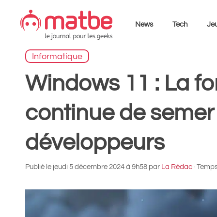
Aller
au
News
Tech
Jeu
contenu
Informatique
Windows 11 : La fo
continue de semer 
développeurs
Publié le
jeudi 5 décembre 2024 à 9h58
par
La Rédac
·
Temps 