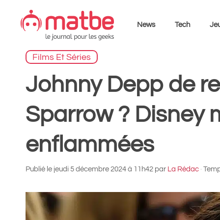
Aller
au
News
Tech
Jeu
contenu
Films Et Séries
Johnny Depp de re
Sparrow ? Disney m
enflammées
Publié le
jeudi 5 décembre 2024 à 11h42
par
La Rédac
·
Temps