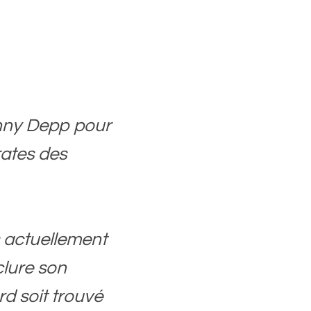
nny Depp pour
rates des
 actuellement
clure son
rd soit trouvé