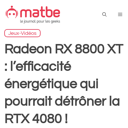
Aller
au
Me
contenu
Jeux-Vidéos
Radeon RX 8800 XT
: l’efficacité
énergétique qui
pourrait détrôner la
RTX 4080 !