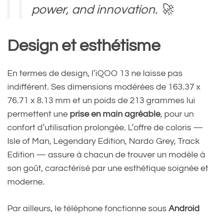
power, and innovation. 🚀
Design et esthétisme
This December 3rd, witness
the rise of the ultimate
En termes de design, l’iQOO 13 ne laisse pas
indifférent. Ses dimensions modérées de 163.37 x
G.O.A.T, launching…
76.71 x 8.13 mm et un poids de 213 grammes lui
pic.twitter.com/Cyli29koWv
permettent une
prise en main agréable
, pour un
confort d’utilisation prolongée. L’offre de coloris —
Isle of Man, Legendary Edition, Nardo Grey, Track
— iQOO India (@IqooInd)
Edition — assure à chacun de trouver un modèle à
December 1, 2024
son goût, caractérisé par une esthétique soignée et
moderne.
Par ailleurs, le téléphone fonctionne sous
Android