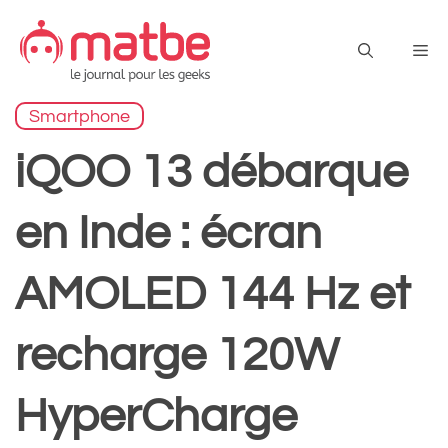
Aller
au
Me
contenu
Smartphone
iQOO 13 débarque
en Inde : écran
AMOLED 144 Hz et
recharge 120W
HyperCharge