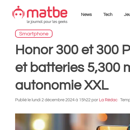
Aller
au
News
Tech
Jeu
contenu
Smartphone
Honor 300 et 300 
et batteries 5,300
autonomie XXL
Publié le
lundi 2 décembre 2024 à 15h22
par
La Rédac
·
Temps