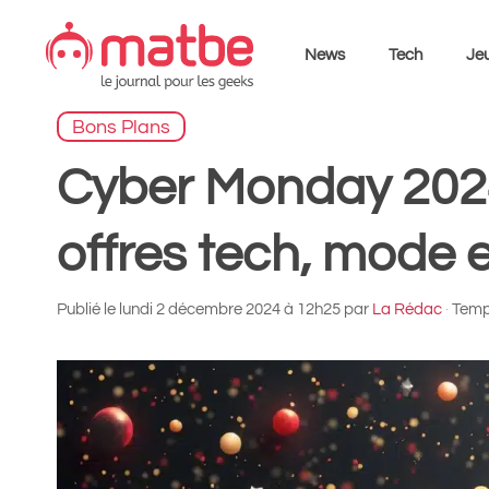
Aller
au
News
Tech
Jeu
contenu
Bons Plans
Cyber Monday 2024 
offres tech, mode e
Publié le
lundi 2 décembre 2024 à 12h25
par
La Rédac
·
Temps