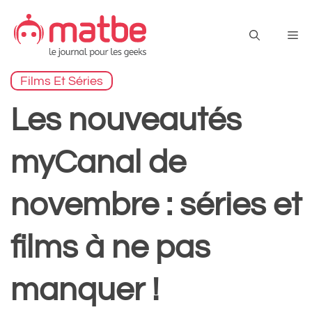
Aller
au
Me
contenu
Films Et Séries
Les nouveautés
myCanal de
novembre : séries et
films à ne pas
manquer !