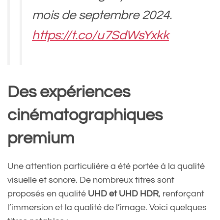
mois de septembre 2024.
https://t.co/u7SdWsYxkk
— CNET France
Des expériences
(@cnetfrance)
September 1,
cinématographiques
2024
premium
Une attention particulière a été portée à la qualité
visuelle et sonore. De nombreux titres sont
proposés en qualité
UHD et UHD HDR
, renforçant
l’immersion et la qualité de l’image. Voici quelques