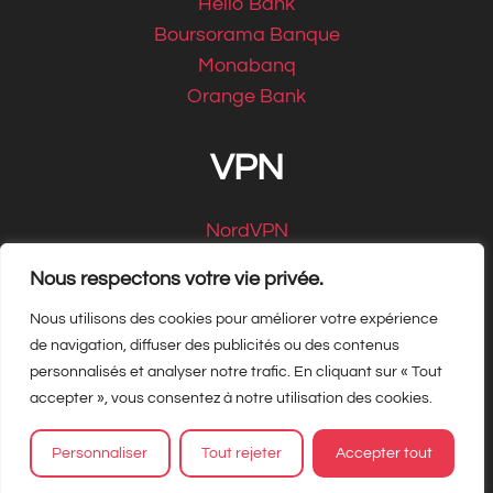
Hello Bank
Boursorama Banque
Monabanq
Orange Bank
VPN
NordVPN
CyberGhost
Nous respectons votre vie privée.
Nous utilisons des cookies pour améliorer votre expérience
de navigation, diffuser des publicités ou des contenus
personnalisés et analyser notre trafic. En cliquant sur « Tout
Copyright Matbe.com 2026, tous droits
accepter », vous consentez à notre utilisation des cookies.
réservés
Personnaliser
Tout rejeter
Accepter tout