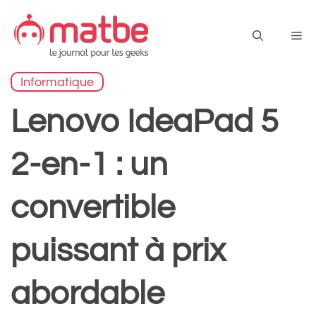
Aller
au
Me
contenu
Informatique
Lenovo IdeaPad 5
2-en-1 : un
convertible
puissant à prix
abordable