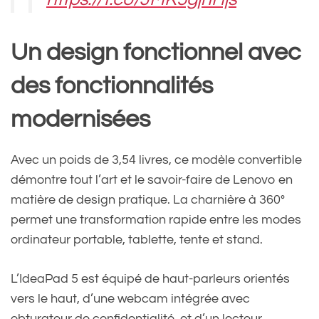
pic.twitter.com/gjRDH5OVG
Un design fonctionnel avec
v
des fonctionnalités
— Frandroid Bons Plans
modernisées
(@FrandroidPromos)
Avec un poids de 3,54 livres, ce modèle convertible
November 19, 2024
démontre tout l’art et le savoir-faire de Lenovo en
matière de design pratique. La charnière à 360°
permet une transformation rapide entre les modes
ordinateur portable, tablette, tente et stand.
L’IdeaPad 5 est équipé de haut-parleurs orientés
vers le haut, d’une webcam intégrée avec
obturateur de confidentialité, et d’un lecteur