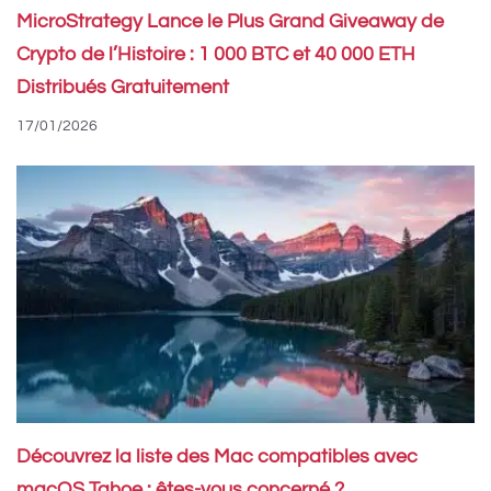
MicroStrategy Lance le Plus Grand Giveaway de
Crypto de l’Histoire : 1 000 BTC et 40 000 ETH
Distribués Gratuitement
17/01/2026
Découvrez la liste des Mac compatibles avec
macOS Tahoe : êtes-vous concerné ?