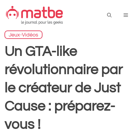
Aller
au
Me
contenu
Jeux-Vidéos
Un GTA-like
révolutionnaire par
le créateur de Just
Cause : préparez-
vous !