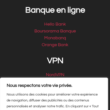
Banque en ligne
Hello Bank
Boursorama Banque
Monabanq
Orange Bank
VPN
NordVPN
CyberGhost
Nous respectons votre vie privée.
Nous utilisons des cookies pour améliorer votre expérience
de navigation, diffuser des publicités ou des contenus
personnalisés et analyser notre trafic. En cliquant sur « Tout
Copyright Matbe.com 2026, tous droits