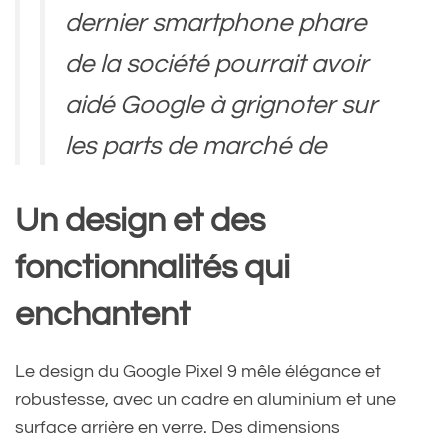
dernier smartphone phare
de la société pourrait avoir
aidé Google à grignoter sur
les parts de marché de
Samsung et d'Apple aux
Un design et des
États-Unis.
fonctionnalités qui
https://t.co/Xz9NWICELG
enchantent
— Clubic (@Clubic)
Le design du Google Pixel 9 mêle élégance et
November 6, 2024
robustesse, avec un cadre en aluminium et une
surface arrière en verre. Des dimensions