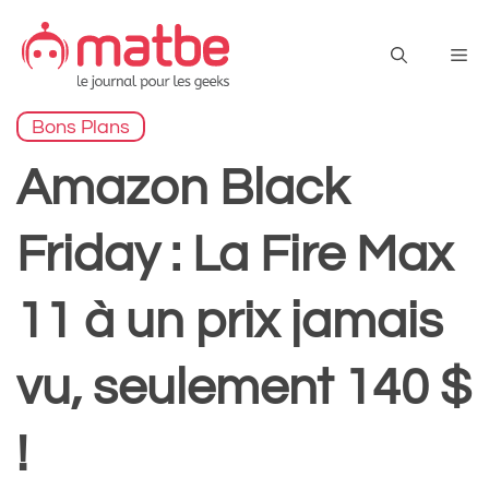
Aller
au
Me
contenu
Bons Plans
Amazon Black
Friday : La Fire Max
11 à un prix jamais
vu, seulement 140 $
!