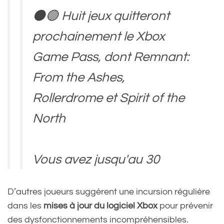
⚫🟢 Huit jeux quitteront
prochainement le Xbox
Game Pass, dont Remnant:
From the Ashes,
Rollerdrome et Spirit of the
North
Vous avez jusqu'au 30
novembre pour rattraper
D’autres joueurs suggèrent une incursion régulière
votre retard !
dans les
mises à jour du logiciel Xbox
pour prévenir
pic.twitter.com/JCbVbcISYN
des dysfonctionnements incompréhensibles.