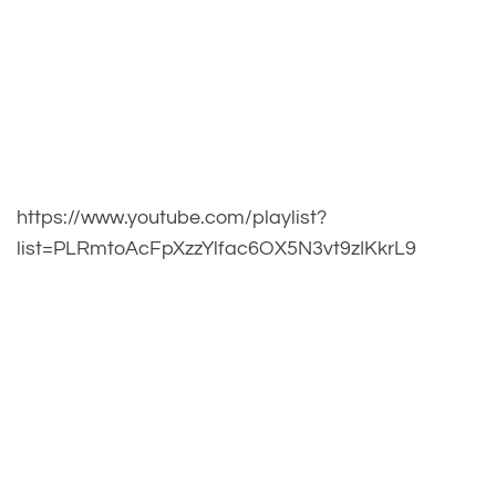
https://www.youtube.com/playlist?
list=PLRmtoAcFpXzzYlfac6OX5N3vt9zIKkrL9