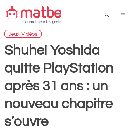
Aller
au
Me
contenu
Jeux-Vidéos
Shuhei Yoshida
quitte PlayStation
après 31 ans : un
nouveau chapitre
s’ouvre