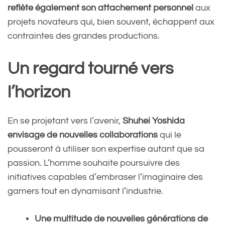
https://t.co/DNlQ2JfUmb
reflète également son attachement personnel
aux
projets novateurs qui, bien souvent, échappent aux
pic.twitter.com/lz5rHCWOAv
contraintes des grandes productions.
Un regard tourné vers
— Azario Lopez
(@azariosays)
November 27,
l’horizon
2024
En se projetant vers l’avenir,
Shuhei Yoshida
envisage de nouvelles collaborations
qui le
pousseront à utiliser son expertise autant que sa
passion. L’homme souhaite poursuivre des
initiatives capables d’embraser l’imaginaire des
gamers tout en dynamisant l’industrie.
Une multitude de nouvelles générations de