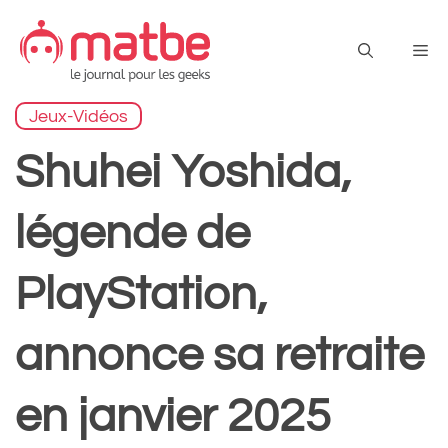
Aller
au
Me
contenu
Jeux-Vidéos
Shuhei Yoshida,
légende de
PlayStation,
annonce sa retraite
en janvier 2025