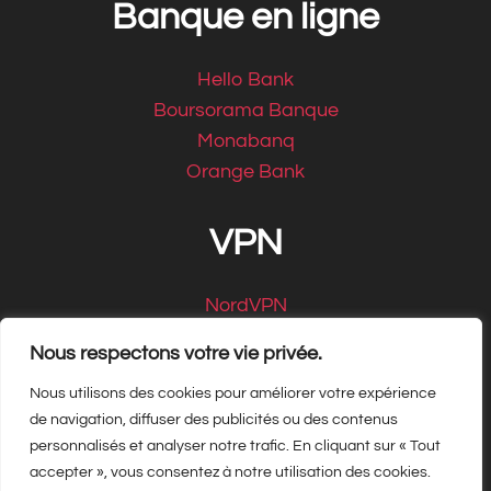
Banque en ligne
Hello Bank
Boursorama Banque
Monabanq
Orange Bank
VPN
NordVPN
CyberGhost
Nous respectons votre vie privée.
Nous utilisons des cookies pour améliorer votre expérience
de navigation, diffuser des publicités ou des contenus
personnalisés et analyser notre trafic. En cliquant sur « Tout
Copyright Matbe.com 2026, tous droits
accepter », vous consentez à notre utilisation des cookies.
réservés