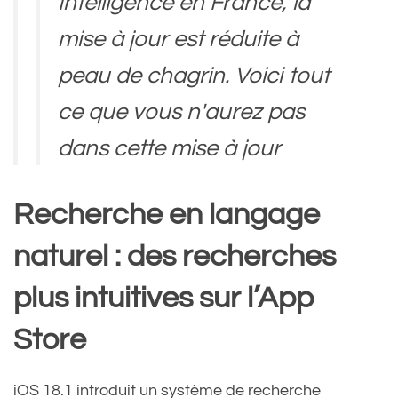
Intelligence en France, la
mise à jour est réduite à
peau de chagrin. Voici tout
ce que vous n'aurez pas
dans cette mise à jour
"majeure" d'iOS 18 🫠 ➡️
Recherche en langage
https://t.co/DnbFaNvD3W
naturel : des recherches
pic.twitter.com/BF38Nj4WS
S
plus intuitives sur l’App
Store
— 01net (@01net)
October
iOS 18.1 introduit un système de recherche