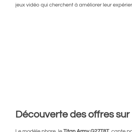
jeux vidéo qui cherchent à améliorer leur expérie
Découverte des offres sur
Le modèle phare, le
Titan Army G27T8T
, capte p