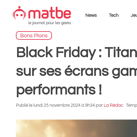
Aller
au
News
Tech
Jeu
contenu
Bons Plans
Black Friday : Tita
sur ses écrans gam
performants !
Publié le
lundi 25 novembre 2024 à 9h34
par
La Rédac
·
Temps