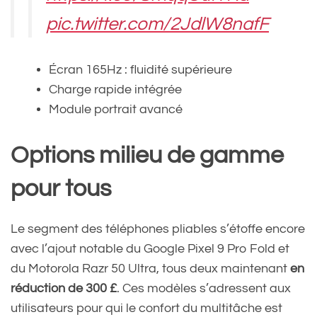
pic.twitter.com/2JdlW8nafF
Écran 165Hz : fluidité supérieure
— Clubic Bons Plans
Charge rapide intégrée
(@ClubicBonsPlans)
Module portrait avancé
November 20, 2024
Options milieu de gamme
pour tous
Le segment des téléphones pliables s’étoffe encore
avec l’ajout notable du Google Pixel 9 Pro Fold et
du Motorola Razr 50 Ultra, tous deux maintenant
en
réduction de 300 £
. Ces modèles s’adressent aux
utilisateurs pour qui le confort du multitâche est