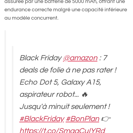
assurée par une batterie de 5000 mAh, offrant une
endurance correcte malgré une capacité inférieure
au modèle concurrent.
Black Friday
@amazon
: 7
deals de folie à ne pas rater !
Echo Dot 5, Galaxy A15,
aspirateur robot... 🔥
Jusqu'à minuit seulement !
#BlackFriday
#BonPlan
👉
https://t.co/SmqqCuIYRd