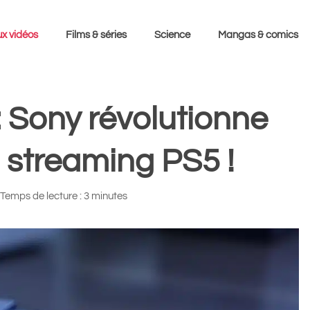
x vidéos
Films & séries
Science
Mangas & comics
: Sony révolutionne
d streaming PS5 !
Temps de lecture : 3 minutes