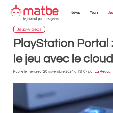
Aller
au
News
Tech
Jeu
contenu
Jeux-Vidéos
PlayStation Portal 
le jeu avec le clou
Publié le
mercredi 20 novembre 2024 à 13h07
par
La Rédac
·