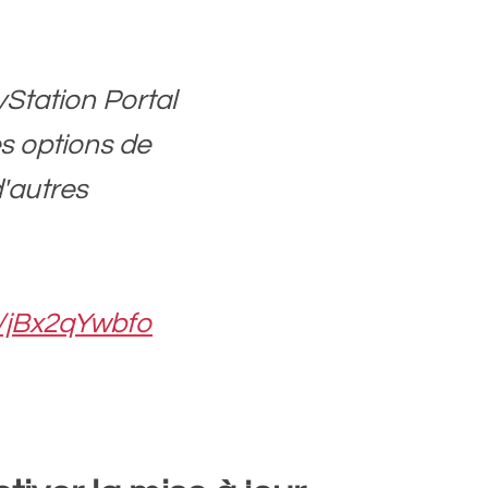
yStation Portal
es options de
'autres
co/jBx2qYwbfo
tationFR)