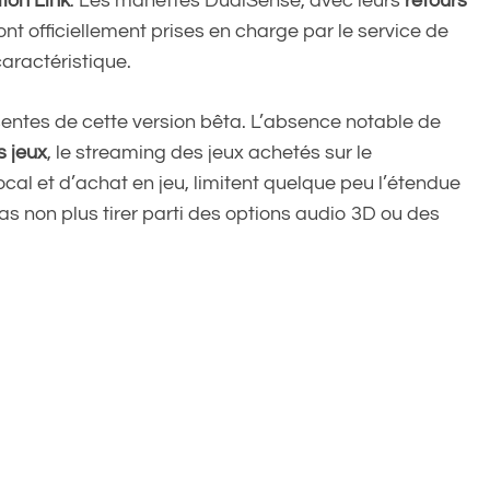
ion Link
. Les manettes DualSense, avec leurs
retours
ont officiellement prises en charge par le service de
aractéristique.
entes de cette version bêta. L’absence notable de
s jeux
, le streaming des jeux achetés sur le
vocal et d’achat en jeu, limitent quelque peu l’étendue
pas non plus tirer parti des options audio 3D ou des