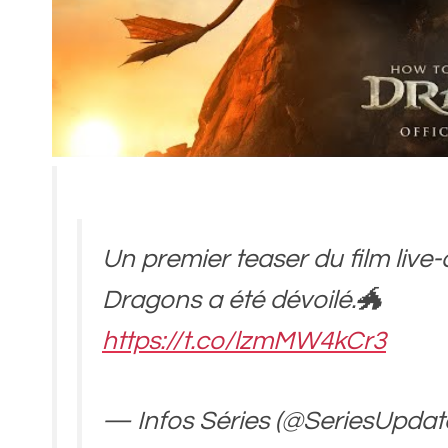
Un premier teaser du film live-
Dragons a été dévoilé.🐲
https://t.co/lzmMW4kCr3
— Infos Séries (@SeriesUpdat