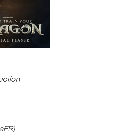
action
eFR)