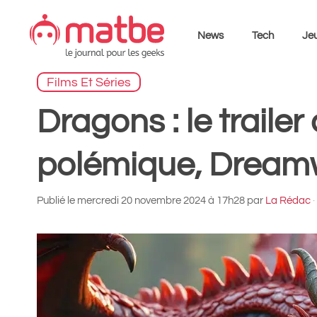
Aller
au
News
Tech
Jeu
contenu
Films Et Séries
Dragons : le trailer 
polémique, Dream
Publié le
mercredi 20 novembre 2024 à 17h28
par
La Rédac
·