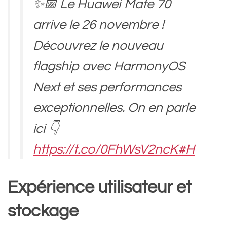
✨📅 Le Huawei Mate 70
arrive le 26 novembre !
Découvrez le nouveau
flagship avec HarmonyOS
Next et ses performances
exceptionnelles. On en parle
ici 👇
https://t.co/0FhWsV2ncK
#H
uawei
#Mate70
Expérience utilisateur et
#HarmonyOS
#Technologie
stockage
#Innovation