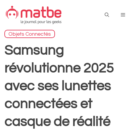
Aller
au
Me
contenu
Objets Connectés
Samsung
révolutionne 2025
avec ses lunettes
connectées et
casque de réalité