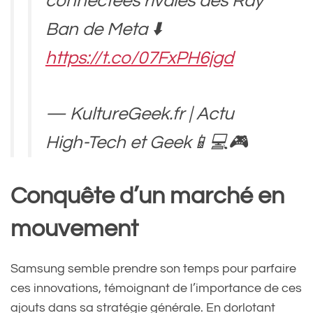
connectées rivales des Ray
Ban de Meta ⬇️
https://t.co/07FxPH6jgd
— KultureGeek.fr | Actu
High-Tech et Geek📱💻🎮
(@KultureGeekFr)
October
Conquête d’un marché en
28, 2024
mouvement
Samsung semble prendre son temps pour parfaire
ces innovations, témoignant de l’importance de ces
ajouts dans sa stratégie générale. En dorlotant