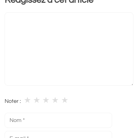
Réagissez à cet article
Commentaire
★
★
★
★
★
Noter :
Nom
E-