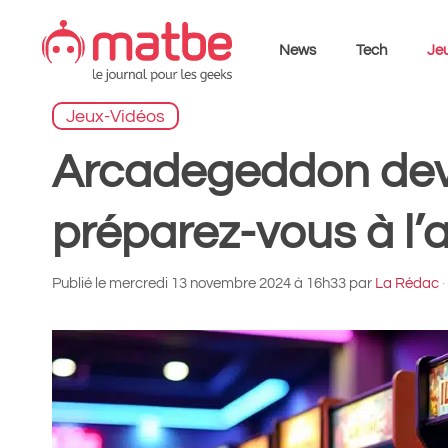
Aller
au
News
Tech
Jeu
contenu
Jeux-Vidéos
Arcadegeddon devie
préparez-vous à l’a
Publié le
mercredi 13 novembre 2024 à 16h33
par
La Rédac
·