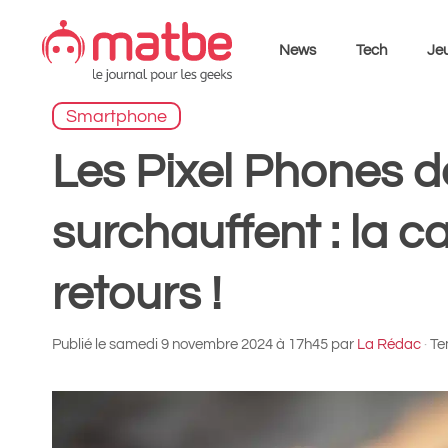
Aller
au
News
Tech
Jeu
contenu
Smartphone
Les Pixel Phones 
surchauffent : la c
retours !
Publié le
samedi 9 novembre 2024 à 17h45
par
La Rédac
·
Te