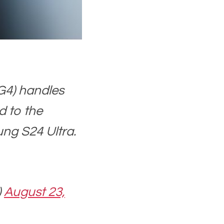
 G4) handles
d to the
ng S24 Ultra.
)
August 23,