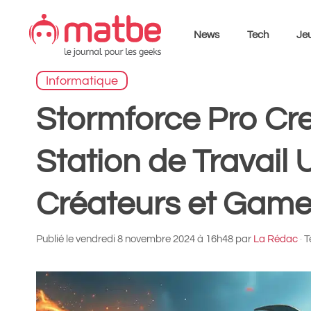
Aller
au
News
Tech
Jeu
contenu
Informatique
Stormforce Pro Cre
Station de Travail 
Créateurs et Game
Publié le
vendredi 8 novembre 2024 à 16h48
par
La Rédac
·
T