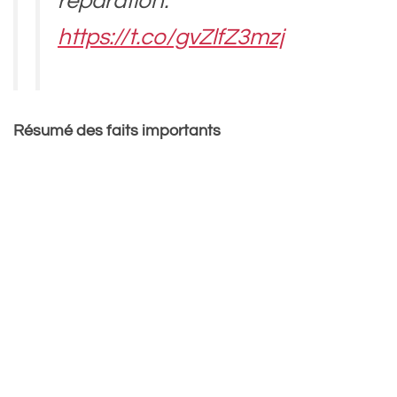
réparation.
https://t.co/gvZlfZ3mzj
— Clubic (@Clubic)
Résumé des faits importants
November 3, 2024