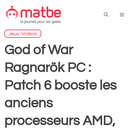
Aller
au
Me
contenu
Jeux-Vidéos
God of War
Ragnarök PC :
Patch 6 booste les
anciens
processeurs AMD,