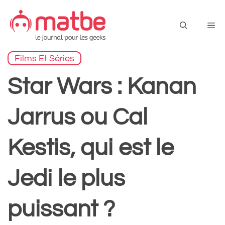
Aller
au
Me
contenu
Films Et Séries
Star Wars : Kanan
Jarrus ou Cal
Kestis, qui est le
Jedi le plus
puissant ?