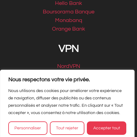
Hello Bank
Boursorama Banque
Monabanq
Orange Bank
VPN
NordVPN
CyberGhost
Nous respectons votre vie privée.
Nous utilisons des cookies pour améliorer votre expérience
de navigation, diffuser des publicités ou des contenus
personnalisés et analyser notre trafic. En cliquant sur « Tout
Copyright Matbe.com 2026, tous droits
accepter », vous consentez à notre utilisation des cookies.
réservés
Personnaliser
Tout rejeter
Accepter tout