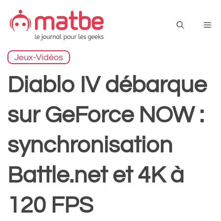
Aller
au
Me
contenu
Jeux-Vidéos
Diablo IV débarque
sur GeForce NOW :
synchronisation
Battle.net et 4K à
120 FPS