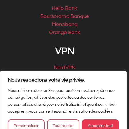
Hello Bank
Boursorama Banque
Monabanq
Orange Bank
VPN
NordVPN
CyberGhost
Nous respectons votre vie privée.
Nous utilisons des cookies pour améliorer votre expérience
de navigation, diffuser des publicités ou des contenus
personnalisés et analyser notre trafic. En cliquant sur « Tout
Copyright Matbe.com 2026, tous droits
accepter », vous consentez à notre utilisation des cookies.
réservés
Personnaliser
Tout rejeter
Accepter tout