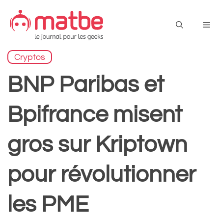
Aller
au
Me
contenu
Cryptos
BNP Paribas et
Bpifrance misent
gros sur Kriptown
pour révolutionner
les PME