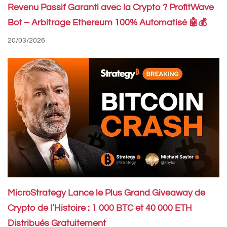
Revenu Passif Garanti avec la Crypto ? ProfitWave
Bot – Arbitrage Ethereum 100% Automatisé 🤖💰
20/03/2026
MicroStrategy Lance le Plus Grand Giveaway de
Crypto de l’Histoire : 1 000 BTC et 40 000 ETH
Distribués Gratuitement