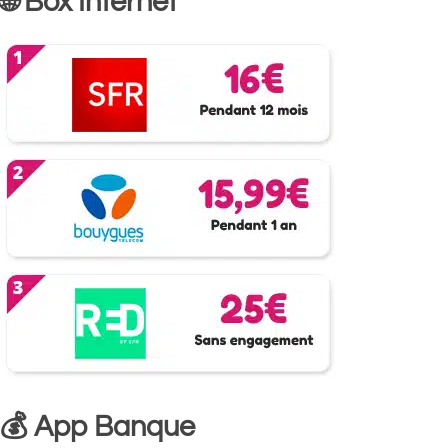
🌐 Box Internet
💰 App Banque