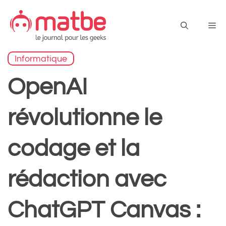
Aller
au
Me
contenu
Informatique
OpenAI
révolutionne le
codage et la
rédaction avec
ChatGPT Canvas :