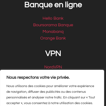
Banque en ligne
Hello Bank
Boursorama Banque
Monabanq
Orange Bank
VPN
NordVPN
CyberGhost
Nous respectons votre vie privée.
Nous utilisons des cookies pour améliorer votre expérience
de navigation, diffuser des publicités ou des contenus
personnalisés et analyser notre trafic. En cliquant sur « Tout
Copyright Matbe.com 2026, tous droits
accepter », vous consentez à notre utilisation des cookies.
réservés