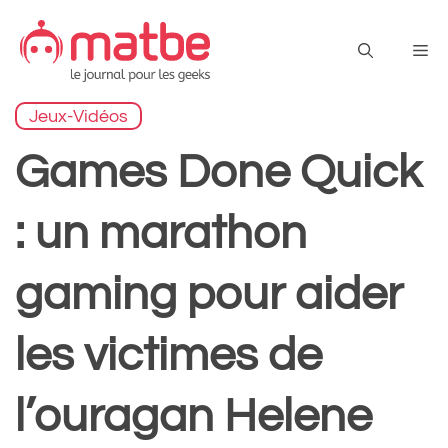
Aller
au
Me
contenu
Jeux-Vidéos
Games Done Quick
: un marathon
gaming pour aider
les victimes de
l’ouragan Helene