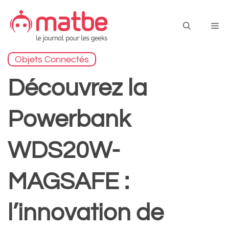
Aller
au
Me
contenu
Objets Connectés
Découvrez la
Powerbank
WDS20W-
MAGSAFE :
l’innovation de