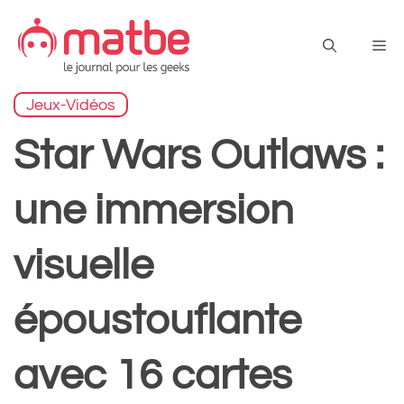
Aller
au
Me
contenu
Jeux-Vidéos
Star Wars Outlaws :
une immersion
visuelle
époustouflante
avec 16 cartes