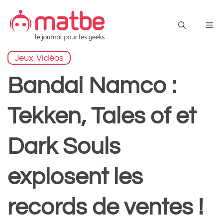
Aller
au
Me
contenu
Jeux-Vidéos
Bandai Namco :
Tekken, Tales of et
Dark Souls
explosent les
records de ventes !