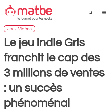
Aller
au
Me
contenu
Jeux-Vidéos
Le jeu indie Gris
franchit le cap des
3 millions de ventes
: un succès
phénoménal