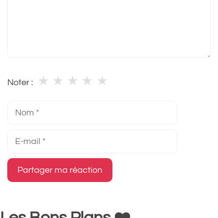
★
★
★
★
★
Noter :
Nom
E-
mail
Les Bons Plans ❤️