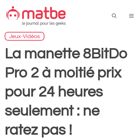
Aller
au
Me
contenu
Jeux-Vidéos
La manette 8BitDo
Pro 2 à moitié prix
pour 24 heures
seulement : ne
ratez pas !