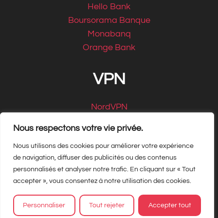
Hello Bank
Boursorama Banque
Monabanq
Orange Bank
VPN
NordVPN
CyberGhost
Nous respectons votre vie privée.
Nous utilisons des cookies pour améliorer votre expérience
de navigation, diffuser des publicités ou des contenus
personnalisés et analyser notre trafic. En cliquant sur « Tout
Copyright Matbe.com 2026, tous droits
accepter », vous consentez à notre utilisation des cookies.
réservés
Personnaliser
Tout rejeter
Accepter tout