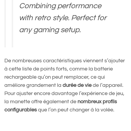
Combining performance
with retro style. Perfect for
any gaming setup.
Pre-order on eShop now:
De nombreuses caractéristiques viennent s’ajouter
https://t.co/LeoXiNIpEz
à cette liste de points forts, comme la batterie
pic.twitter.com/TaDlnd4f0v
rechargeable qu’on peut remplacer, ce qui
améliore grandement la
durée de vie
de l’appareil.
Pour ajuster encore davantage l’expérience de jeu,
— 8BitDo (@8BitDo)
August
la manette offre également de
nombreux profils
configurables
que l’on peut changer à la volée.
9, 2024