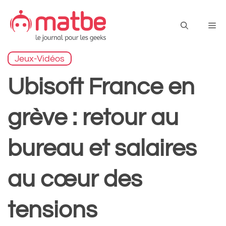
Aller
au
Me
contenu
Jeux-Vidéos
Ubisoft France en
grève : retour au
bureau et salaires
au cœur des
tensions