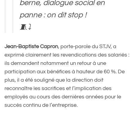
berne, dialogue social en
panne : on dit stop !
🧵⤵️
Jean-Baptiste Capron
, porte-parole du STJV, a
— Syndicat des
exprimé clairement les revendications des salariés :
Travailleureuses du Jeu
ils demandent notamment un retour à une
participation aux bénéfices à hauteur de 60 %. De
Vidéo (@stjv_fr)
September
plus, il a été souligné que la direction doit
26, 2024
reconnaître les sacrifices et l’implication des
employés au cours des dernières années pour le
succès continu de l’entreprise.