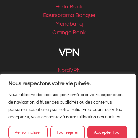
Hello Bank
Boursorama Banque
Monabanq
Orange Bank
VPN
NordVPN
CyberGhost
Nous respectons votre vie privée.
Nous utilisons des cookies pour améliorer votre expérience
de navigation, diffuser des publicités ou des contenus
personnalisés et analyser notre trafic. En cliquant sur « Tout
Copyright Matbe.com 2026, tous droits
accepter », vous consentez à notre utilisation des cookies.
réservés
Personnaliser
Tout rejeter
Accepter tout