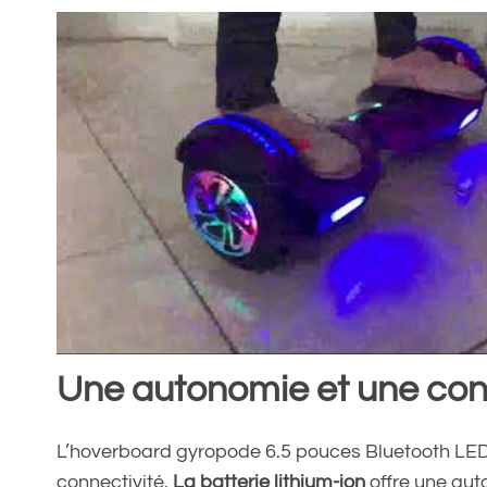
Une autonomie et une conn
L’hoverboard gyropode 6.5 pouces Bluetooth LED
connectivité.
La batterie lithium-ion
offre une auto