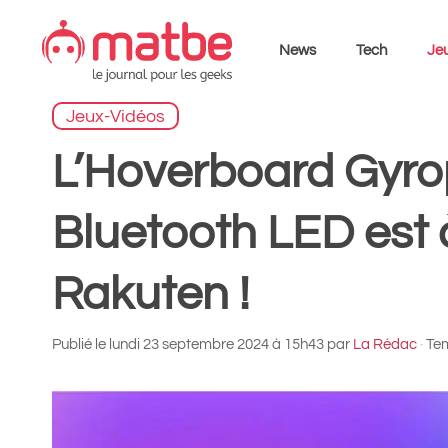
Aller
au
News
Tech
Jeu
contenu
Jeux-Vidéos
L’Hoverboard Gyro
Bluetooth LED est 
Rakuten !
Publié le
lundi 23 septembre 2024 à 15h43
par
La Rédac
·
Tem