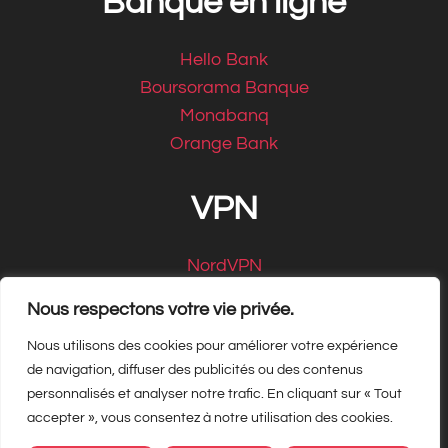
Banque en ligne
Hello Bank
Boursorama Banque
Monabanq
Orange Bank
VPN
NordVPN
CyberGhost
Nous respectons votre vie privée.
Nous utilisons des cookies pour améliorer votre expérience
de navigation, diffuser des publicités ou des contenus
personnalisés et analyser notre trafic. En cliquant sur « Tout
Copyright Matbe.com 2026, tous droits
accepter », vous consentez à notre utilisation des cookies.
réservés