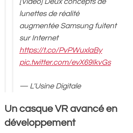
[Vidéo] Deux concepts de
lunettes de réalité
augmentée Samsung fuitent
sur Internet
https://t.co/PvPWuxlaBy
pic.twitter.com/evX69IkvGs
— L'Usine Digitale
(@LUsineDigitale)
February
Un casque VR avancé en
23, 2021
développement