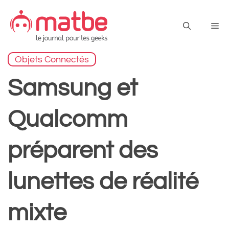
Aller
au
Me
contenu
Objets Connectés
Samsung et
Qualcomm
préparent des
lunettes de réalité
mixte