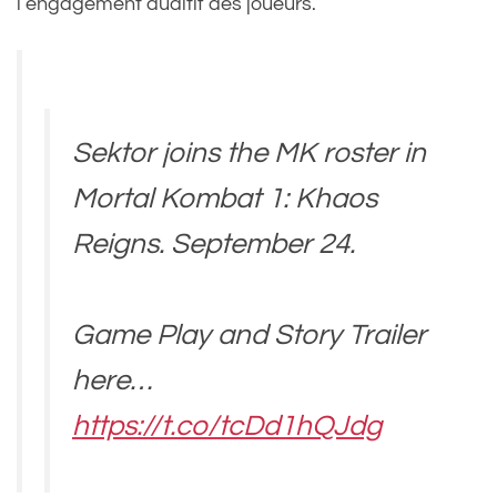
l’engagement auditif des joueurs.
Sektor joins the MK roster in
Mortal Kombat 1: Khaos
Reigns. September 24.
Game Play and Story Trailer
here…
https://t.co/tcDd1hQJdg