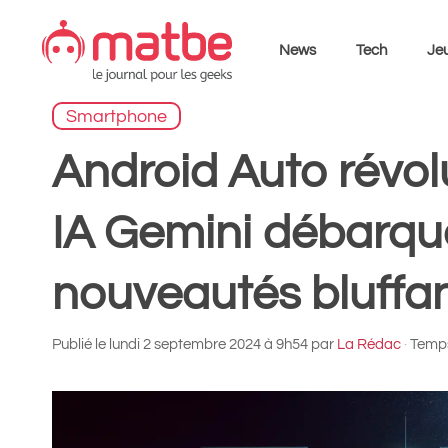
Aller
au
News
Tech
Jeu
contenu
Smartphone
Android Auto révolu
IA Gemini débarqu
nouveautés bluffa
Publié le
lundi 2 septembre 2024 à 9h54
par
La Rédac
·
Temps