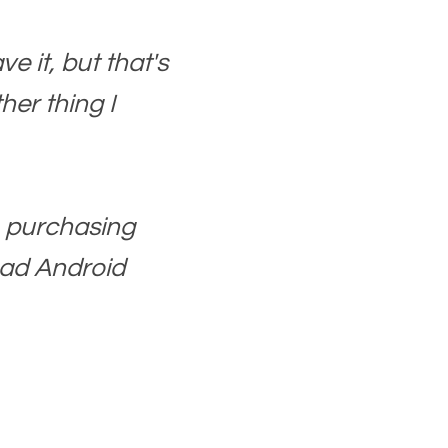
e it, but that's
her thing I
h purchasing
 had Android
Manganelli)