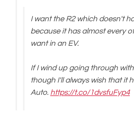
I want the R2 which doesn't hav
because it has almost every ot
want in an EV.
If I wind up going through wit
though I'll always wish that it
Auto.
https://t.co/1dvsfuFyp4
— Andrew Manganelli (@Andy
July 24, 2024