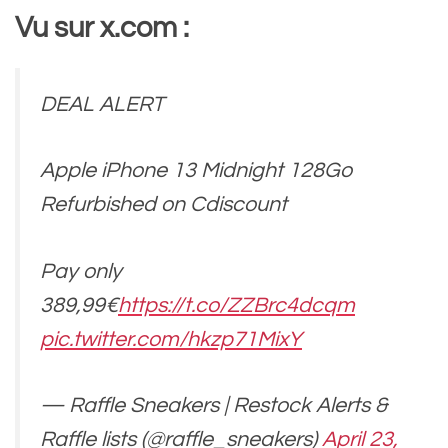
Vu sur x.com :
DEAL ALERT
Apple iPhone 13 Midnight 128Go
Refurbished on Cdiscount
Pay only
389,99€
https://t.co/ZZBrc4dcqm
pic.twitter.com/hkzp71MixY
— Raffle Sneakers | Restock Alerts &
Raffle lists (@raffle_sneakers)
April 23,