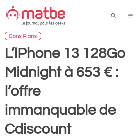
Aller
au
Me
contenu
Bons Plans
L’iPhone 13 128Go
Midnight à 653 € :
l’offre
immanquable de
Cdiscount