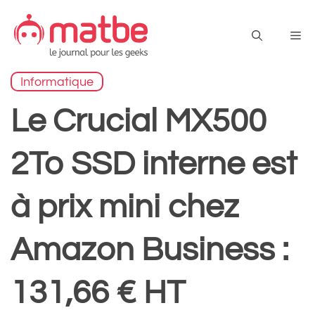
Aller
au
Me
contenu
Informatique
Le Crucial MX500
2To SSD interne est
à prix mini chez
Amazon Business :
131,66 € HT