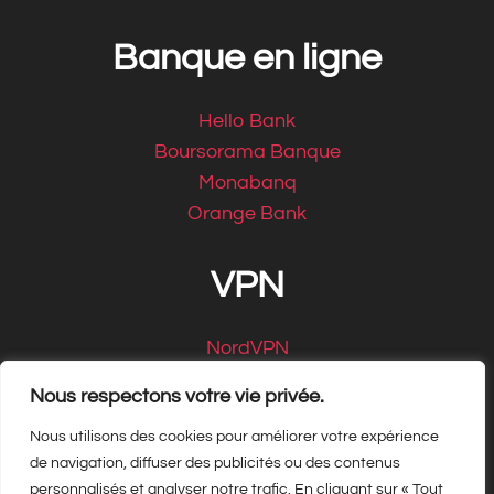
Banque en ligne
Hello Bank
Boursorama Banque
Monabanq
Orange Bank
VPN
NordVPN
CyberGhost
Nous respectons votre vie privée.
Nous utilisons des cookies pour améliorer votre expérience
de navigation, diffuser des publicités ou des contenus
personnalisés et analyser notre trafic. En cliquant sur « Tout