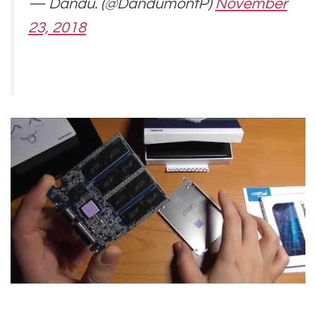
— Dandu. (@DandumontP)
November
23, 2018