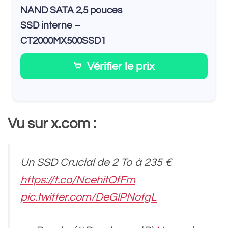
NAND SATA 2,5 pouces
SSD interne –
CT2000MX500SSD1
Vérifier le prix
Vu sur x.com :
Un SSD Crucial de 2 To à 235 €
https://t.co/NcehitOfFm
pic.twitter.com/DeGlPNotgL