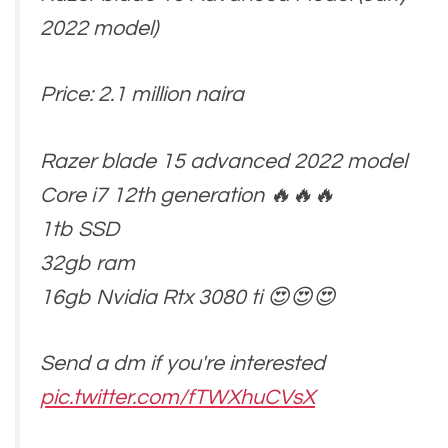
2022 model)
Price: 2.1 million naira
Razer blade 15 advanced 2022 model
Core i7 12th generation 🔥🔥🔥
1tb SSD
32gb ram
16gb Nvidia Rtx 3080 ti 😍😍😍
Send a dm if you're interested
pic.twitter.com/fTWXhuCVsX