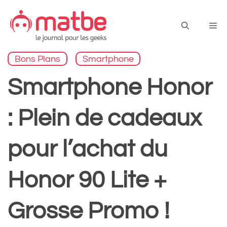
Aller
au
Me
contenu
Bons Plans
Smartphone
Smartphone Honor
: Plein de cadeaux
pour l’achat du
Honor 90 Lite +
Grosse Promo !